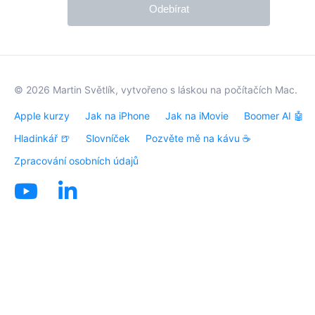
Odebírat
© 2026
Martin Světlík
, vytvořeno s láskou na počítačích
Mac
.
Apple kurzy
Jak na iPhone
Jak na iMovie
Boomer AI 🤖
Hladinkář 🍺
Slovníček
Pozvěte mě na kávu ☕️
Zpracování osobních údajů