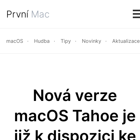
První
Mac
macOS
Hudba
Tipy
Novinky
Aktualizace
Nová verze
macOS Tahoe je
již k dispozici ke