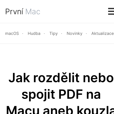
První
Mac
macOS
Hudba
Tipy
Novinky
Aktualizace
Jak rozdělit nebo
spojit PDF na
Macu aneb kouzl