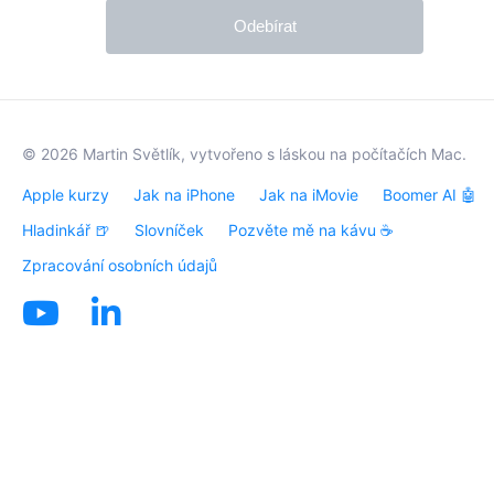
Odebírat
© 2026
Martin Světlík
, vytvořeno s láskou na počítačích
Mac
.
Apple kurzy
Jak na iPhone
Jak na iMovie
Boomer AI 🤖
Hladinkář 🍺
Slovníček
Pozvěte mě na kávu ☕️
Zpracování osobních údajů