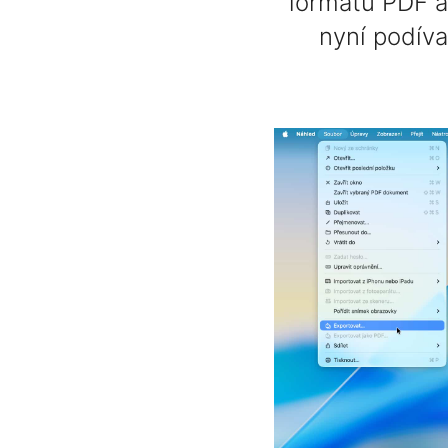
formátu PDF a 
nyní podíva