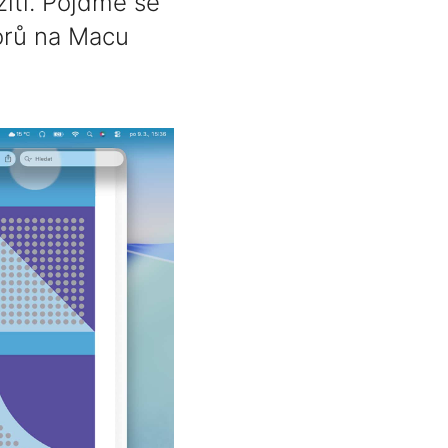
žití. Pojďme se
borů na Macu