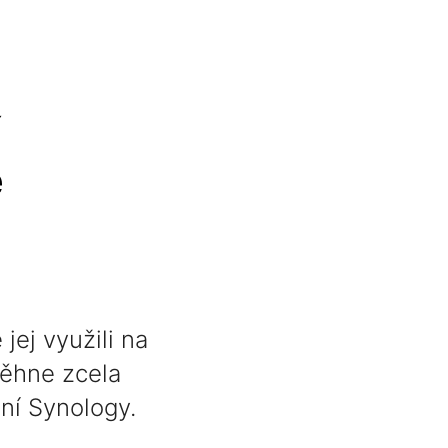
é
jej využili na
ěhne zcela
ní Synology.