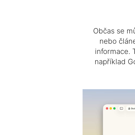
Občas se mů
nebo článe
informace. 
například G