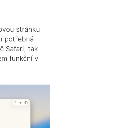
ovou stránku
zí potřebná
 Safari, tak
em funkční v