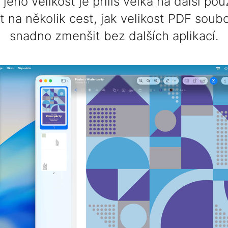
jeho velikost je příliš velká na další pou
t na několik cest, jak velikost PDF sou
snadno zmenšit bez dalších aplikací.