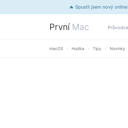
🔥 Spustil jsem nový onlin
První
Mac
Průvodc
macOS
Hudba
Tipy
Novinky