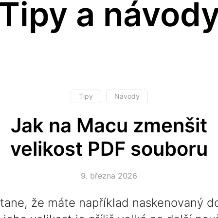
Tipy a návod
Tipy
Návody
Jak na Macu zmenšit
velikost PDF souboru
9. března 2026
tane, že máte například naskenovaný 