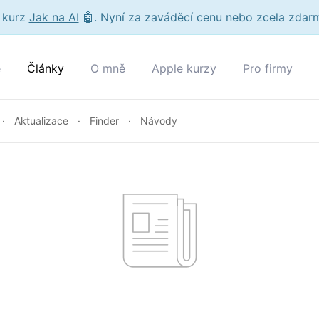
e kurz
Jak na AI
🤖. Nyní za zaváděcí cenu nebo zcela zdarm
e
Články
O mně
Apple kurzy
Pro firmy
Aktualizace
Finder
Návody