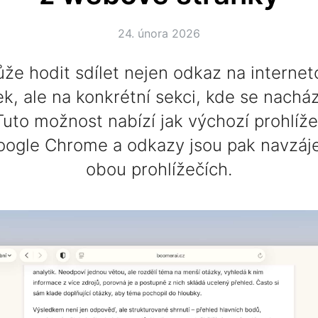
24. února 2026
že hodit sdílet nejen odkaz na internet
k, ale na konkrétní sekci, kde se nachá
Tuto možnost nabízí jak výchozí prohlížeč
oogle Chrome a odkazy jsou pak navzáj
obou prohlížečích.